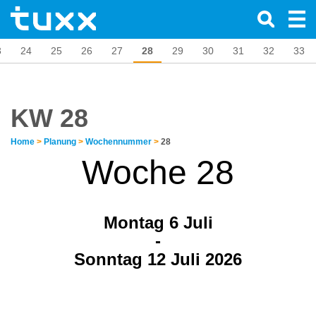
3
24
25
26
27
28
29
30
31
32
33
KW 28
Home
>
Planung
>
Wochennummer
>
28
Woche 28
Montag 6
Juli
-
Sonntag 12 Juli 2026