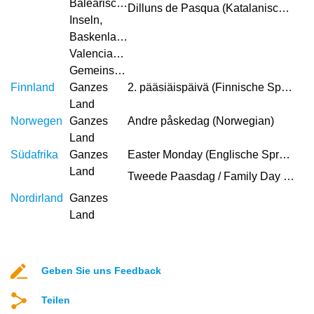
Balearische
Dilluns de Pasqua (Katalanische Sprache)
Inseln,
Baskenland,
Valencianische
Gemeinschaft
Finnland
Ganzes
2. pääsiäispäivä (Finnische Sprache)
Land
Norwegen
Ganzes
Andre påskedag (Norwegian)
Land
Südafrika
Ganzes
Easter Monday (Englische Sprache)
Land
Tweede Paasdag / Family Day (Afrikaans)
Nordirland
Ganzes
Land
Geben Sie uns Feedback
Teilen