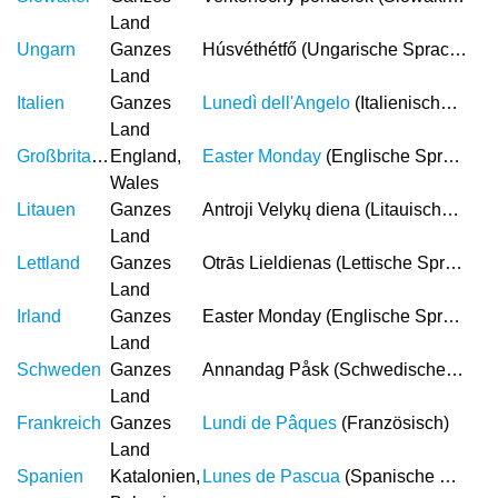
Land
Ungarn
Ganzes
Húsvéthétfő (Ungarische Sprache)
Land
Italien
Ganzes
Lunedì dell'Angelo
(Italienische Sprache)
Land
Großbritannien
England,
Easter Monday
(Englische Sprache)
Wales
Litauen
Ganzes
Antroji Velykų diena (Litauische Sprache)
Land
Lettland
Ganzes
Otrās Lieldienas (Lettische Sprache)
Land
Irland
Ganzes
Easter Monday (Englische Sprache)
Land
Schweden
Ganzes
Annandag Påsk (Schwedische Sprache)
Land
Frankreich
Ganzes
Lundi de Pâques
(Französisch)
Land
Spanien
Katalonien,
Lunes de Pascua
(Spanische Sprache)