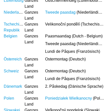
Luxemburg
Ganzes
Ouschterméindeg (Luxembourgish)
Land
Niederlande
Ganzes
Tweede paasdag
(Niederländische Sprache)
Land
Tschechische
Ganzes
Velikonoční pondělí (Tschechische Sprache)
Republik
Land
Belgien
Ganzes
Paasmaandag (Dutch - Belgium)
Land
Tweede paasdag (Niederländische Sprache)
Lundi de Pâques (Französisch)
Österreich
Ganzes
Ostermontag (Deutsch)
Land
Schweiz
Ganzes
Ostermontag (Deutsch)
Land
Lundi de Pâques (Französisch)
Dänemark
Ganzes
2. Påskedag (Dänische Sprache)
Land
Polen
Ganzes
Poniedziałek Wielkanocny
(Polnische Sprache)
Land
Slowakei
Ganzes
Veľkonočný pondelok (Slowakische Sprache)